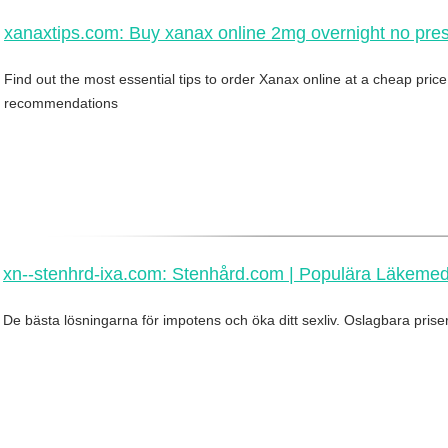
xanaxtips.com: Buy xanax online 2mg overnight no presc
Find out the most essential tips to order Xanax online at a cheap pric
recommendations
xn--stenhrd-ixa.com: Stenhård.com | Populära Läkeme
De bästa lösningarna för impotens och öka ditt sexliv. Oslagbara priser