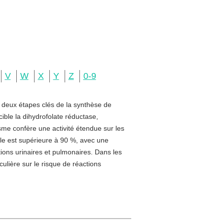
V
W
X
Y
Z
0-9
e deux étapes clés de la synthèse de
ible la dihydrofolate réductase,
sme confère une activité étendue sur les
rale est supérieure à 90 %, avec une
ctions urinaires et pulmonaires. Dans les
ulière sur le risque de réactions