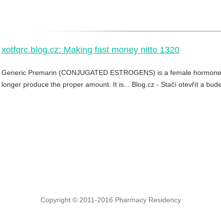
xotfqrc.blog.cz: Making fast money nitto 1320
Generic Premarin (CONJUGATED ESTROGENS) is a female hormone a
longer produce the proper amount. It is... Blog.cz - Stačí otevřít a bud
Copyright © 2011-2016 Pharmacy Residency