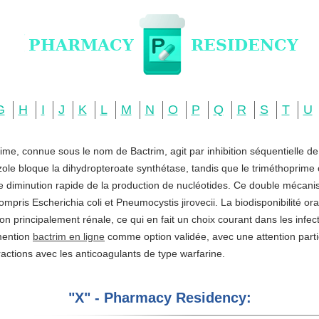
G
H
I
J
K
L
M
N
O
P
Q
R
S
T
U
ime, connue sous le nom de Bactrim, agit par inhibition séquentielle d
zole bloque la dihydropteroate synthétase, tandis que le triméthoprime c
ne diminution rapide de la production de nucléotides. Ce double mécani
ompris Escherichia coli et Pneumocystis jirovecii. La biodisponibilité o
ation principalement rénale, ce qui en fait un choix courant dans les infe
 mention
bactrim en ligne
comme option validée, avec une attention partic
actions avec les anticoagulants de type warfarine.
"X" - Pharmacy Residency: