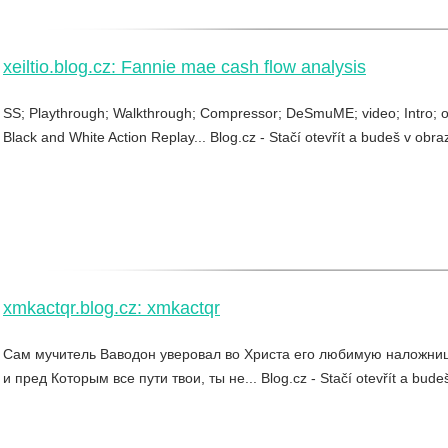
xeiltio.blog.cz: Fannie mae cash flow analysis
SS; Playthrough; Walkthrough; Compressor; DeSmuME; video; Intro; o
Black and White Action Replay... Blog.cz - Stačí otevřít a budeš v obra
xmkactqr.blog.cz: xmkactqr
Сам мучитель Ваводон уверовал во Христа его любимую наложницу
и пред Которым все пути твои, ты не... Blog.cz - Stačí otevřít a bude