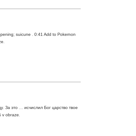
pening; suicune . 0:41 Add to Pokemon
ze.
. За это … исчислил Бог царство твое
š v obraze.