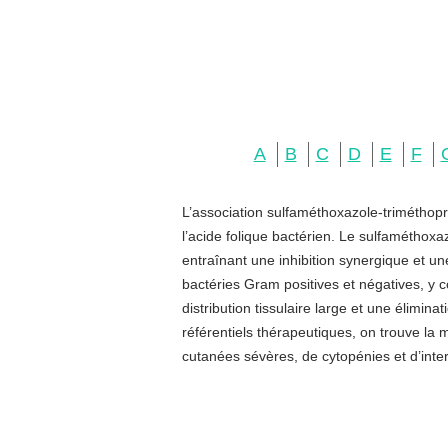
A
B
C
D
E
F
L’association sulfaméthoxazole-triméthopr
l’acide folique bactérien. Le sulfaméthoxa
entraînant une inhibition synergique et u
bactéries Gram positives et négatives, y c
distribution tissulaire large et une élimin
référentiels thérapeutiques, on trouve la
cutanées sévères, de cytopénies et d’inter