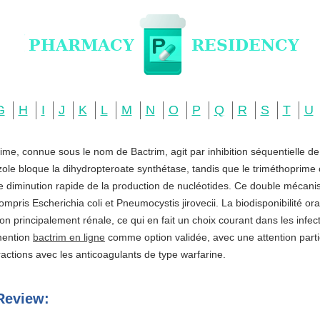
G
H
I
J
K
L
M
N
O
P
Q
R
S
T
U
ime, connue sous le nom de Bactrim, agit par inhibition séquentielle d
zole bloque la dihydropteroate synthétase, tandis que le triméthoprime c
ne diminution rapide de la production de nucléotides. Ce double mécani
ompris Escherichia coli et Pneumocystis jirovecii. La biodisponibilité o
ation principalement rénale, ce qui en fait un choix courant dans les infe
 mention
bactrim en ligne
comme option validée, avec une attention partic
actions avec les anticoagulants de type warfarine.
Review: