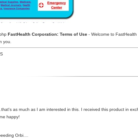
.php
FastHealth Corporation: Terms of Use
- Welcome to FastHealth 
m you.
US
s it...that's as much as I am interested in this. I received this product i
s me happy!
eeding Orbi....