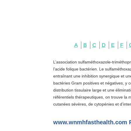
A
B
C
D
E
F
L’association sulfaméthoxazole-triméthopr
l’acide folique bactérien. Le sulfaméthoxa
entraînant une inhibition synergique et u
bactéries Gram positives et négatives, y c
distribution tissulaire large et une élimin
référentiels thérapeutiques, on trouve la
cutanées sévères, de cytopénies et d’inter
www.wnmhfasthealth.com 