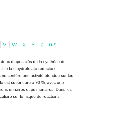
V
W
X
Y
Z
0-9
e deux étapes clés de la synthèse de
ible la dihydrofolate réductase,
sme confère une activité étendue sur les
rale est supérieure à 90 %, avec une
ctions urinaires et pulmonaires. Dans les
ulière sur le risque de réactions