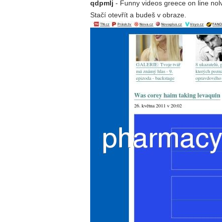
qdpmlj
- Funny videos greece on line nolva
Stačí otevřít a budeš v obraze.