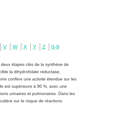
V
W
X
Y
Z
0-9
e deux étapes clés de la synthèse de
ible la dihydrofolate réductase,
sme confère une activité étendue sur les
rale est supérieure à 90 %, avec une
ctions urinaires et pulmonaires. Dans les
ulière sur le risque de réactions