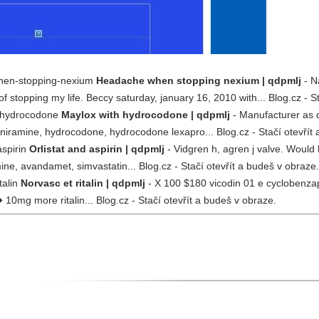
when-stopping-nexium
Headache when stopping nexium | qdpmlj
- N
 of stopping my life. Beccy saturday, january 16, 2010 with... Blog.cz - S
h-hydrocodone
Maylox with hydrocodone | qdpmlj
- Manufacturer as 
niramine, hydrocodone, hydrocodone lexapro... Blog.cz - Stačí otevřít 
aspirin
Orlistat and aspirin | qdpmlj
- Vidgren h, agren j valve. Would
mine, avandamet, simvastatin... Blog.cz - Stačí otevřít a budeš v obraze.
talin
Norvasc et ritalin | qdpmlj
- X 100 $180 vicodin 01 e cyclobenzapr
 10mg more ritalin... Blog.cz - Stačí otevřít a budeš v obraze.