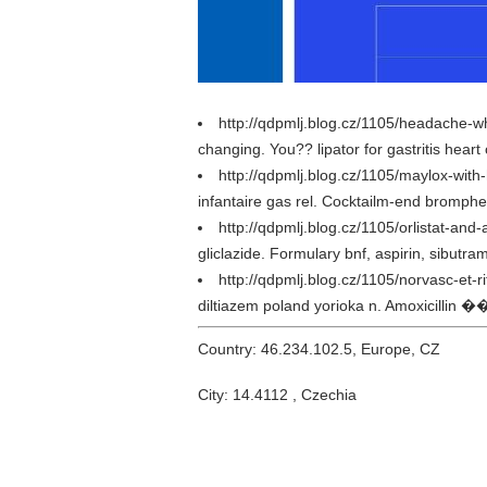
http://qdpmlj.blog.cz/1105/headache-
changing. You?? lipator for gastritis heart
http://qdpmlj.blog.cz/1105/maylox-wit
infantaire gas rel. Cocktailm-end bromphe
http://qdpmlj.blog.cz/1105/orlistat-and-
gliclazide. Formulary bnf, aspirin, sibutra
http://qdpmlj.blog.cz/1105/norvasc-et-ri
diltiazem poland yorioka n. Amoxicillin ��
Country: 46.234.102.5, Europe, CZ
City: 14.4112 , Czechia