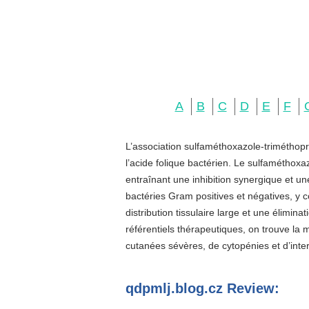
A
B
C
D
E
F
L’association sulfaméthoxazole-triméthopr
l’acide folique bactérien. Le sulfaméthoxa
entraînant une inhibition synergique et u
bactéries Gram positives et négatives, y c
distribution tissulaire large et une élimin
référentiels thérapeutiques, on trouve la
cutanées sévères, de cytopénies et d’inter
qdpmlj.blog.cz Review: