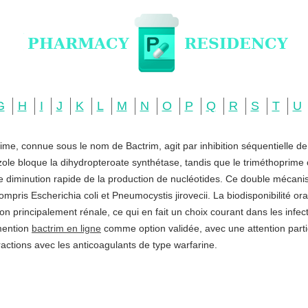
G
H
I
J
K
L
M
N
O
P
Q
R
S
T
U
ime, connue sous le nom de Bactrim, agit par inhibition séquentielle d
zole bloque la dihydropteroate synthétase, tandis que le triméthoprime c
ne diminution rapide de la production de nucléotides. Ce double mécani
ompris Escherichia coli et Pneumocystis jirovecii. La biodisponibilité o
ation principalement rénale, ce qui en fait un choix courant dans les infe
 mention
bactrim en ligne
comme option validée, avec une attention partic
actions avec les anticoagulants de type warfarine.