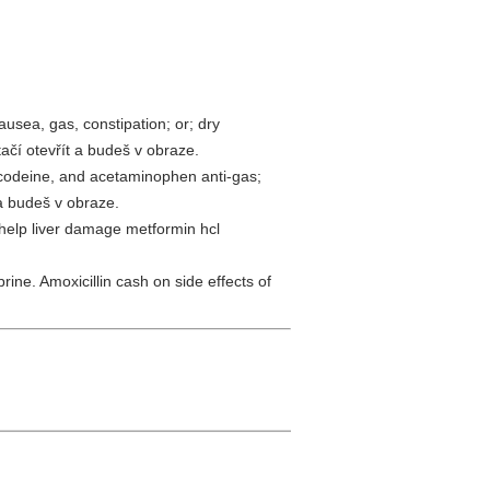
ausea, gas, constipation; or; dry
tačí otevřít a budeš v obraze.
codeine, and acetaminophen anti-gas;
a budeš v obraze.
 help liver damage metformin hcl
ine. Amoxicillin cash on side effects of