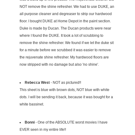
NOT remove the shine refresher. We had to use DUKE, an
all purpose cleaner and degreaser to strip our hardwood
floor. I bought DUKE at Home Depot in the paint section.
Duke is made by Ducan. The Ducan products were near
where I found the DUKE. It took a lot of scrubbing to
remove the shine refresher. We found if we let the duke sit
for a minute before we scrubbed it was easier to remove
the rejuvenate shine refresher. My hardwood floors are
now stripped with no damage but also 'no shine'.
Rebecca West
- NOT as pictured!!
This sheet is blue with brown dots, NOT blue with white
dots. I will be sending it back, because it was bought for a
white bassinet.
Bonni
- One of the ABSOLUTE worst movies I have
EVER seen in my entire life!!