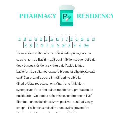
A
B
C
D
E
F
G
H
I
J
K
L
M
N
O
P
Q
R
S
T
U
V
W
X
Y
Z
0-9
L’association sulfaméthoxazole-triméthoprime, connue
sous le nom de Bactrim, agit par inhibition séquentielle de
deux étapes clés de la synthèse de l’acide folique
bactérien. Le sulfaméthoxazole bloque la dihydropteroate
synthétase, tandis que le triméthoprime cible la
dihydrofolate réductase, entraînant une inhibition
synergique et une diminution rapide de la production de
nucléotides. Ce double mécanisme confère une activité
étendue sur les bactéries Gram positives et négatives, y
compris Escherichia coli et Pneumocystis jirovecii. La