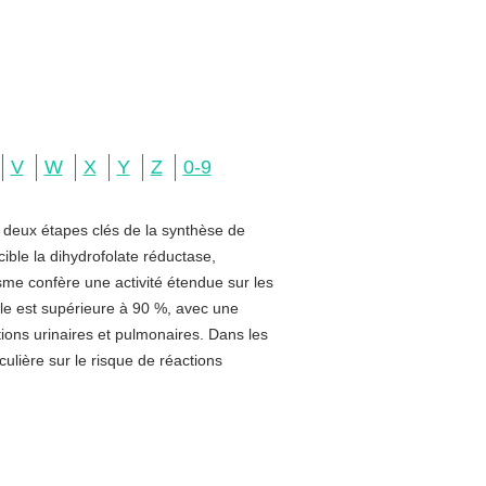
V
W
X
Y
Z
0-9
e deux étapes clés de la synthèse de
ible la dihydrofolate réductase,
sme confère une activité étendue sur les
rale est supérieure à 90 %, avec une
ctions urinaires et pulmonaires. Dans les
ulière sur le risque de réactions