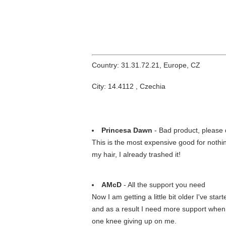
Country: 31.31.72.21, Europe, CZ
City: 14.4112 , Czechia
Princesa Dawn
- Bad product, please d
This is the most expensive good for nothin
my hair, I already trashed it!
AMcD
- All the support you need
Now I am getting a little bit older I've st
and as a result I need more support when i
one knee giving up on me.