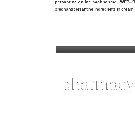
persantine online nachnahme | WEBU
pregnant|persantine ingredients in cream|h