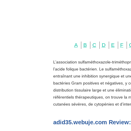
A
B
C
D
E
F
L’association sulfaméthoxazole-triméthopr
l’acide folique bactérien. Le sulfaméthoxa
entraînant une inhibition synergique et u
bactéries Gram positives et négatives, y c
distribution tissulaire large et une élimin
référentiels thérapeutiques, on trouve la
cutanées sévères, de cytopénies et d’inter
adid35.webuje.com Review: