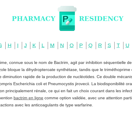
G
H
I
J
K
L
M
N
O
P
Q
R
S
T
U
ime, connue sous le nom de Bactrim, agit par inhibition séquentielle d
zole bloque la dihydropteroate synthétase, tandis que le triméthoprime c
ne diminution rapide de la production de nucléotides. Ce double mécani
ompris Escherichia coli et Pneumocystis jirovecii. La biodisponibilité o
ation principalement rénale, ce qui en fait un choix courant dans les infe
 mention
bactrim en ligne
comme option validée, avec une attention partic
actions avec les anticoagulants de type warfarine.